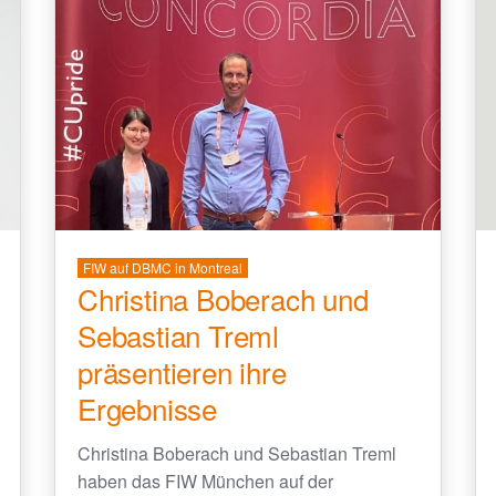
FIW auf DBMC in Montreal
Christina Boberach und
Sebastian Treml
präsentieren ihre
Ergebnisse
Christina Boberach und Sebastian Treml
haben das FIW München auf der