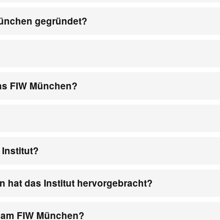
ünchen gegründet?
 das FIW München?
nstitut?
 hat das Institut hervorgebracht?
it am FIW München?